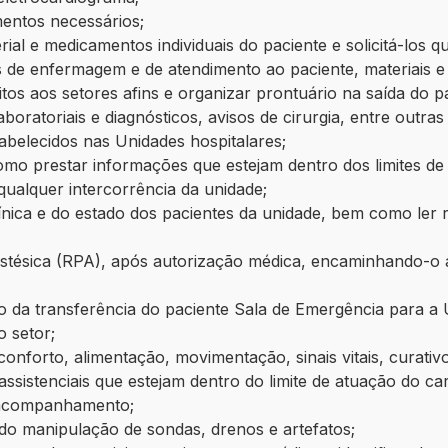
mentos necessários;
rial e medicamentos individuais do paciente e solicitá-los 
 de enfermagem e de atendimento ao paciente, materiais 
itos aos setores afins e organizar prontuário na saída do p
oratoriais e diagnósticos, avisos de cirurgia, entre outras
belecidos nas Unidades hospitalares;
omo prestar informações que estejam dentro dos limites de
qualquer intercorrência da unidade;
ica e do estado dos pacientes da unidade, bem como ler r
estésica (RPA), após autorização médica, encaminhando-o 
da transferência do paciente Sala de Emergência para a
o setor;
, conforto, alimentação, movimentação, sinais vitais, curat
assistenciais que estejam dentro do limite de atuação do ca
e acompanhamento;
indo manipulação de sondas, drenos e artefatos;