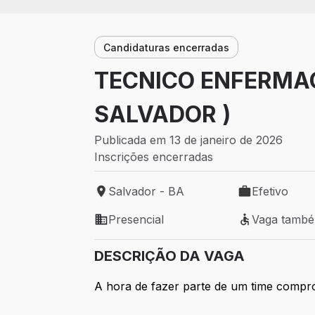
Candidaturas encerradas
TECNICO ENFERMAG
SALVADOR )
Publicada em 13 de janeiro de 2026
Inscrições encerradas
Salvador - BA
Efetivo
Local de trabalho: Salvador - BA
Tipo de vaga: 
Presencial
Vaga tamb
Modelo de trabalho: Presencial
Vaga também 
DESCRIÇÃO DA VAGA
A hora de fazer parte de um time compro