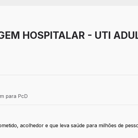
EM HOSPITALAR - UTI ADUL
Efetivo
ém para PcD
para PcD
metido, acolhedor e que leva saúde para milhões de pesso