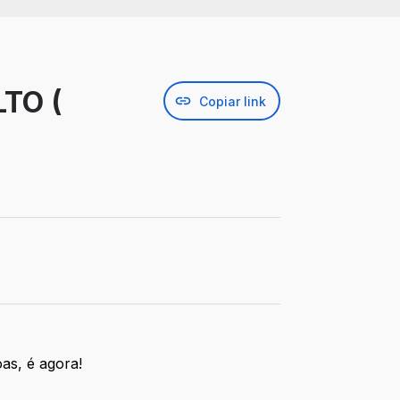
TO (
Copiar link
as, é agora!