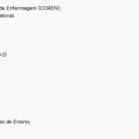
l de Enfermagem (COREN);
torial.
x2)
es de Ensino;