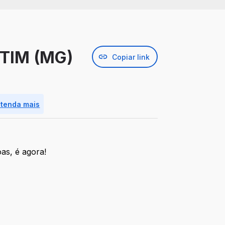
TIM (MG)
Copiar link
ntenda mais
as, é agora!