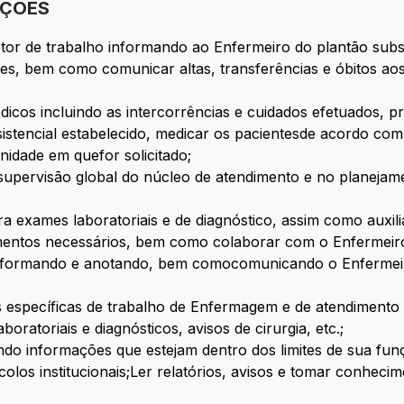
IÇÕES
tor de trabalho informando ao Enfermeiro do plantão subs
s, bem como comunicar altas, transferências e óbitos aos 
cos incluindo as intercorrências e cuidados efetuados, pr
istencial estabelecido, medicar os pacientesde acordo com
nidade em quefor solicitado;
 supervisão global do núcleo de atendimento e no planeja
 exames laboratoriais e de diagnóstico, assim como auxili
mentos necessários, bem como colaborar com o Enfermeiro 
 informando e anotando, bem comocomunicando o Enfermei
 específicas de trabalho de Enfermagem e de atendimento 
oratoriais e diagnósticos, avisos de cirurgia, etc.;
ndo informações que estejam dentro dos limites de sua fun
colos institucionais;Ler relatórios, avisos e tomar conheci