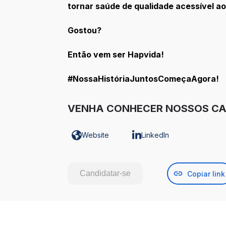
tornar saúde de qualidade acessível aos
Gostou?
Então vem ser Hapvida!
#NossaHistóriaJuntosComeçaAgora!
VENHA CONHECER NOSSOS CA
Website
LinkedIn
Candidatar-se
Copiar link